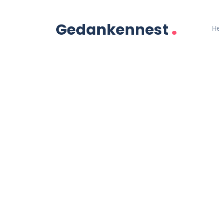
.
Gedankennest
H