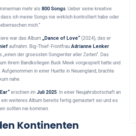
 Zimmerman mehr als
800 Songs
. Ueber seine kreative
dass ich meine Songs nie wirklich kontrolliert habe oder
 ueberraschen mich.“
riere war das Album
„Dance of Love“
(2024), das er
hief
aufnahm. Big-Thief-Frontfrau
Adrianne Lenker
„einen der groessten Songwriter aller Zeiten“. Das
bum ihrem Bandkollegen Buck Meek vorgespielt hatte und
. Aufgenommen in einer Huette in Neuengland, brachte
kum nahe.
 Ear“
erschien im
Juli 2025
. In einer Neujahrsbotschaft an
in weiteres Album bereits fertig gemastert sei und es
en sollten nie kommen.
den Kontinenten