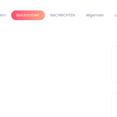
eim
Berühmtheit
NACHRICHTEN
Allgemein
L