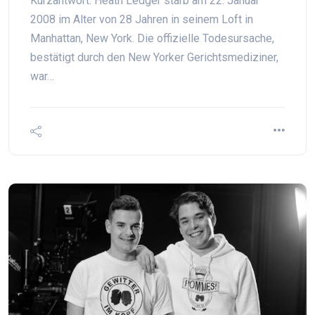
Kurzantwort: Heath Ledger starb am 22. Januar
2008 im Alter von 28 Jahren in seinem Loft in
Manhattan, New York. Die offizielle Todesursache,
bestätigt durch den New Yorker Gerichtsmediziner,
war…