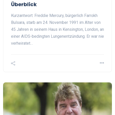
Überblick
Kurzantwort: Freddie Mercury, bürgerlich Farrokh
Bulsara, starb am 24. November 1991 im Alter von
45 Jahren in seinem Haus in Kensington, London, an
einer AIDS-bedingten Lungenentzündung. Er war nie
verheiratet…