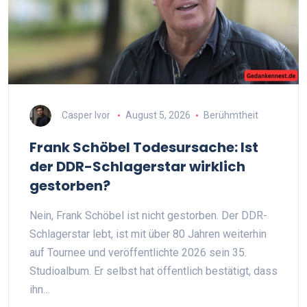
Casper Ivor
August 5, 2026
Berühmtheit
Frank Schöbel Todesursache: Ist
der DDR-Schlagerstar wirklich
gestorben?
Nein, Frank Schöbel ist nicht gestorben. Der DDR-
Schlagerstar lebt, ist mit über 80 Jahren weiterhin
auf Tournee und veröffentlichte 2026 sein 35.
Studioalbum. Er selbst hat öffentlich bestätigt, dass
ihn…