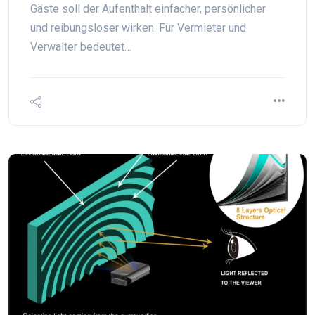
Gäste soll der Aufenthalt einfacher, persönlicher
und reibungsloser wirken. Für Vermieter und
Verwalter bedeutet…