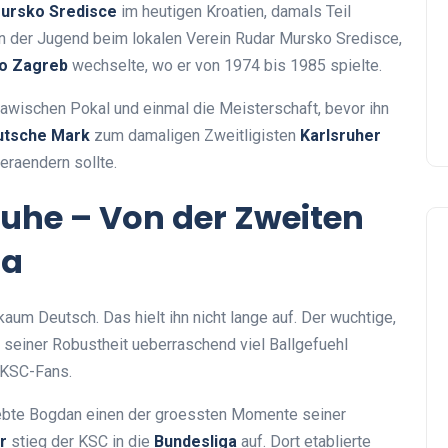
ursko Sredisce
im heutigen Kroatien, damals Teil
in der Jugend beim lokalen Verein Rudar Mursko Sredisce,
o Zagreb
wechselte, wo er von 1974 bis 1985 spielte.
wischen Pokal und einmal die Meisterschaft, bevor ihn
utsche Mark
zum damaligen Zweitligisten
Karlsruher
eraendern sollte.
ruhe – Von der Zweiten
ga
aum Deutsch. Das hielt ihn nicht lange auf. Der wuchtige,
 seiner Robustheit ueberraschend viel Ballgefuehl
r KSC-Fans.
lebte Bogdan einen der groessten Momente seiner
r
stieg der KSC in die
Bundesliga
auf. Dort etablierte