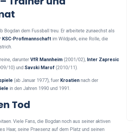
 – Trainer und
mat
b Bogdan dem Fussball treu. Er arbeitete zunaechst als
r KSC-Profimannschaft
im Wildpark, eine Rolle, die
trich.
reine, darunter
VfR Mannheim
(2001/02),
Inter Zapresic
09/10) und
Savski Marof
(2010/11).
spiele
(ab Januar 1977), fuer
Kroatien
nach der
iele
in den Jahren 1990 und 1991.
en Tod
itaen. Viele Fans, die Bogdan noch aus seiner aktiven
rtes Haar, seine Praesenz auf dem Platz und seinen