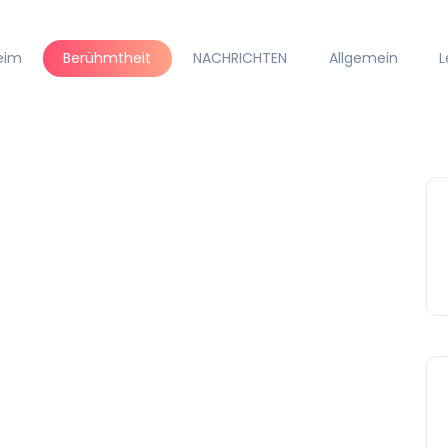
eim
Berühmtheit
NACHRICHTEN
Allgemein
L