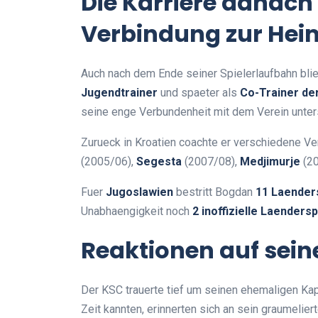
Die Karriere danach
Verbindung zur Hei
Auch nach dem Ende seiner Spielerlaufbahn blie
Jugendtrainer
und spaeter als
Co-Trainer de
seine enge Verbundenheit mit dem Verein unters
Zurueck in Kroatien coachte er verschiedene Ve
(2005/06),
Segesta
(2007/08),
Medjimurje
(20
Fuer
Jugoslawien
bestritt Bogdan
11 Laender
Unabhaengigkeit noch
2 inoffizielle Laendersp
Reaktionen auf sein
Der KSC trauerte tief um seinen ehemaligen Kap
Zeit kannten, erinnerten sich an sein graumelie