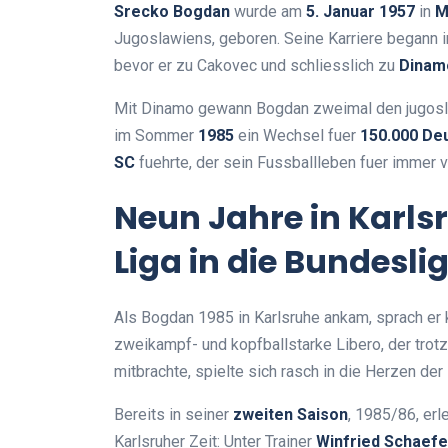
Srecko Bogdan
wurde am
5. Januar 1957
in
M
Jugoslawiens, geboren. Seine Karriere begann 
bevor er zu Cakovec und schliesslich zu
Dinam
Mit Dinamo gewann Bogdan zweimal den jugosla
im Sommer
1985
ein Wechsel fuer
150.000 De
SC
fuehrte, der sein Fussballleben fuer immer v
Neun Jahre in Karls
Liga in die Bundesli
Als Bogdan 1985 in Karlsruhe ankam, sprach er k
zweikampf- und kopfballstarke Libero, der trotz
mitbrachte, spielte sich rasch in die Herzen de
Bereits in seiner
zweiten Saison
, 1985/86, er
Karlsruher Zeit: Unter Trainer
Winfried Schaefe