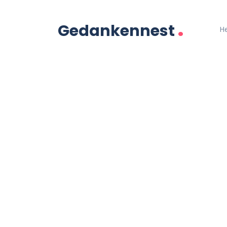
.
Gedankennest
H