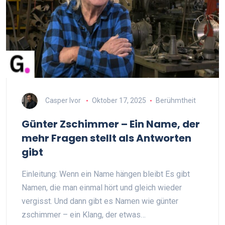
Casper Ivor
Oktober 17, 2025
Berühmtheit
Günter Zschimmer – Ein Name, der
mehr Fragen stellt als Antworten
gibt
Einleitung: Wenn ein Name hängen bleibt Es gibt
Namen, die man einmal hört und gleich wieder
vergisst. Und dann gibt es Namen wie günter
zschimmer – ein Klang, der etwas…