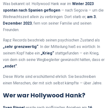
Was bekannt ist: Hollywood Hank war im
Winter 2023
spontan nach Spanien geflogen
— nach Segovia — um die
Weihnachtszeit allein zu verbringen. Dort starb er,
am 3.
Dezember 2023
, fern von seiner Familie und seinen
Freunden.
Rapz Records beschrieb seinen psychischen Zustand als
„sehr grenzwertig“
. In der Mitteilung hieß es wörtlich: In
seinem Kopf habe ein
„Krieg“
stattgefunden — ein Krieg,
von dem sich seine Wegbegleiter gewünscht hätten, dass er
„endet“
.
Diese Worte sind erschütternd ehrlich. Sie beschreiben
einen Menschen, der mit sich selbst kämpfte — über Jahre.
Wer war Hollywood Hank?
Sven Pingel
wurde nach inoffiziellen Angaben am
16.