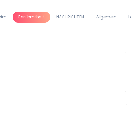
eim
Berühmtheit
NACHRICHTEN
Allgemein
L