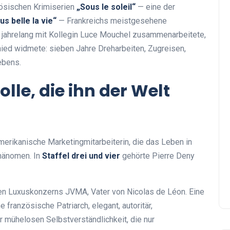
zösischen Krimiserien
„Sous le soleil“
— eine der
us belle la vie“
— Frankreichs meistgesehene
jahrelang mit Kollegin Luce Mouchel zusammenarbeitete,
ed widmete: sieben Jahre Dreharbeiten, Zugreisen,
ebens.
olle, die ihn der Welt
merikanische Marketingmitarbeiterin, die das Leben in
hänomen. In
Staffel drei und vier
gehörte Pierre Deny
en Luxuskonzerns JVMA, Vater von Nicolas de Léon. Eine
 französische Patriarch, elegant, autoritär,
er mühelosen Selbstverständlichkeit, die nur