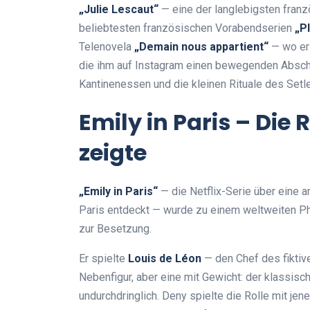
„Julie Lescaut“
— eine der langlebigsten fran
beliebtesten französischen Vorabendserien
„Pl
Telenovela
„Demain nous appartient“
— wo er 
die ihm auf Instagram einen bewegenden Abschi
Kantinenessen und die kleinen Rituale des Setl
Emily in Paris – Die R
zeigte
„Emily in Paris“
— die Netflix-Serie über eine a
Paris entdeckt — wurde zu einem weltweiten P
zur Besetzung.
Er spielte
Louis de Léon
— den Chef des fiktiv
Nebenfigur, aber eine mit Gewicht: der klassische
undurchdringlich. Deny spielte die Rolle mit jen