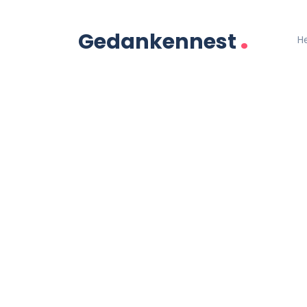
.
Gedankennest
H