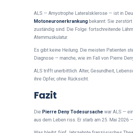
ALS — Amyotrophe Lateralsklerose — ist in De
Motoneuronerkrankung
bekannt. Sie zerstört
zuständig sind. Die Folge: fortschreitende Läh
Atemmuskulatur.
Es gibt keine Heilung. Die meisten Patienten st
Diagnose — manche, wie im Fall von Pierre Deny,
ALS trifft unerbittlich. Alter, Gesundheit, Leben
ihre Opfer, ohne Rücksicht.
Fazit
Die
Pierre Deny Todesursache
war ALS — eine
aus dem Leben riss. Er starb am 25. Mai 2026 —
Was bleibt: fünf Jahrzehnte französisches Thea