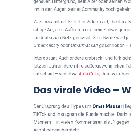
genauen Hintergrund, sein Alter oder seinen Woh
ihn in den Augen seiner Community noch geheim
Was bekannt ist: Er tritt in Videos auf, die ihn 
ruhige Art, sein Auftreten und sein Schweigen in
im deutschen Netz gemacht. Sein Name wird je 
Omarmassry
oder
Omarmassari
geschrieben – a
Interessant: Auch andere arabisch- und türkis
letzten Jahren durch ihre außergewöhnlichen Fä
aufgebaut – wie etwa
Arda Güler
, dem wir ebenf
Das virale Video – W
Der Ursprung des Hypes um
Omar Massari
lie
TikTok und Instagram die Runde machte. Darin i
Männern – in vielen Kommentaren als „1 gegen
Angst gegenübersteht.