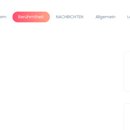
eim
Berühmtheit
NACHRICHTEN
Allgemein
L