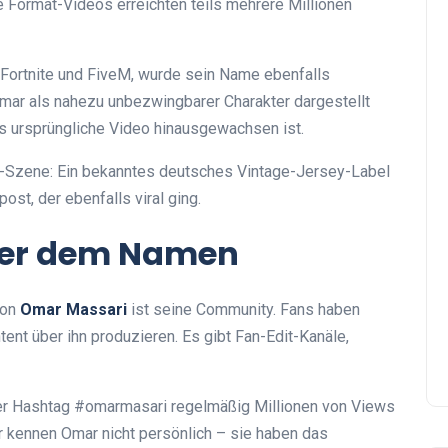
e Format-Videos erreichten teils mehrere Millionen
Fortnite und FiveM, wurde sein Name ebenfalls
 Omar als nahezu unbezwingbarer Charakter dargestellt
as ursprüngliche Video hinausgewachsen ist.
ar-Szene: Ein bekanntes deutsches Vintage-Jersey-Label
st, der ebenfalls viral ging.
ter dem Namen
von
Omar Massari
ist seine Community. Fans haben
tent über ihn produzieren. Es gibt Fan-Edit-Kanäle,
der Hashtag #omarmasari regelmäßig Millionen von Views
zer kennen Omar nicht persönlich – sie haben das