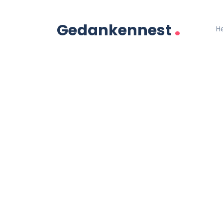
.
Gedankennest
H