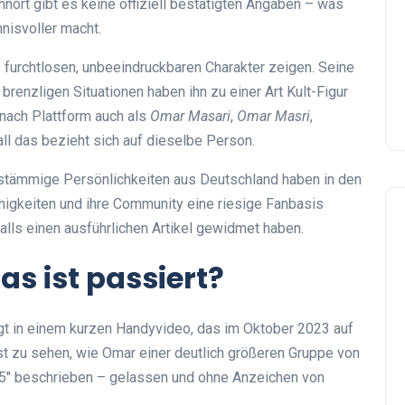
nort gibt es keine offiziell bestätigten Angaben – was
nisvoller macht.
als furchtlosen, unbeeindruckbaren Charakter zeigen. Seine
 brenzligen Situationen haben ihn zu einer Art Kult-Figur
nach Plattform auch als
Omar Masari
,
Omar Masri
,
ll das bezieht sich auf dieselbe Person.
chstämmige Persönlichkeiten aus Deutschland haben in den
higkeiten und ihre Community eine riesige Fanbasis
alls einen ausführlichen Artikel gewidmet haben.
as ist passiert?
gt in einem kurzen Handyvideo, das im Oktober 2023 auf
st zu sehen, wie Omar einer deutlich größeren Gruppe von
 5″ beschrieben – gelassen und ohne Anzeichen von