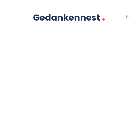
.
Gedankennest
H