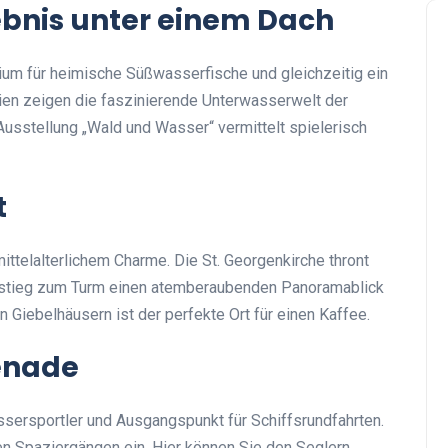
bnis unter einem Dach
um für heimische Süßwasserfische und gleichzeitig ein
en zeigen die faszinierende Unterwasserwelt der
Ausstellung „Wald und Wasser“ vermittelt spielerisch
t
ittelalterlichem Charme. Die St. Georgenkirche thront
ufstieg zum Turm einen atemberaubenden Panoramablick
n Giebelhäusern ist der perfekte Ort für einen Kaffee.
enade
ssersportler und Ausgangspunkt für Schiffsrundfahrten.
n Spaziergängen ein. Hier können Sie den Seglern