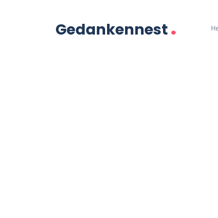
.
Gedankennest
H