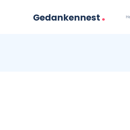
.
Gedankennest
H