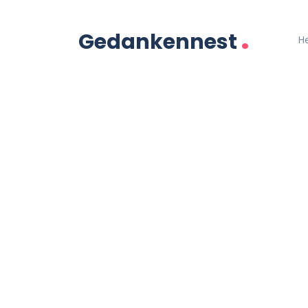
.
Gedankennest
H