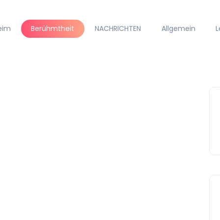
eim
Berühmtheit
NACHRICHTEN
Allgemein
L