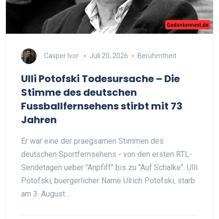
Casper Ivor
Juli 20, 2026
Berühmtheit
Ulli Potofski Todesursache – Die
Stimme des deutschen
Fussballfernsehens stirbt mit 73
Jahren
Er war eine der praegsamen Stimmen des
deutschen Sportfernsehens - von den ersten RTL-
Sendetagen ueber "Anpfiff" bis zu "Auf Schalke". Ulli
Potofski, buergerlicher Name Ulrich Potofski, starb
am 3. August…