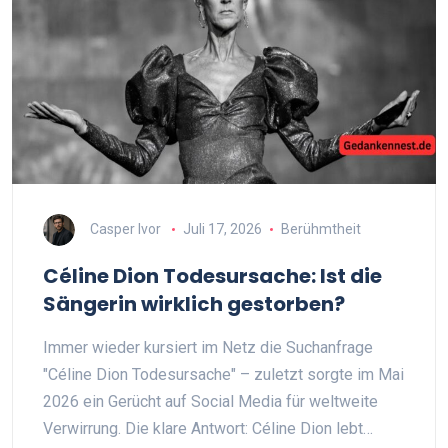
Casper Ivor
Juli 17, 2026
Berühmtheit
Céline Dion Todesursache: Ist die
Sängerin wirklich gestorben?
Immer wieder kursiert im Netz die Suchanfrage
"Céline Dion Todesursache" – zuletzt sorgte im Mai
2026 ein Gerücht auf Social Media für weltweite
Verwirrung. Die klare Antwort: Céline Dion lebt…