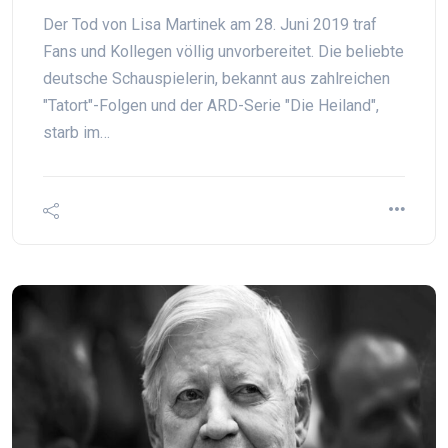
Der Tod von Lisa Martinek am 28. Juni 2019 traf
Fans und Kollegen völlig unvorbereitet. Die beliebte
deutsche Schauspielerin, bekannt aus zahlreichen
"Tatort"-Folgen und der ARD-Serie "Die Heiland",
starb im…