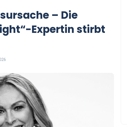
esursache – Die
Sight“-Expertin stirbt
2026