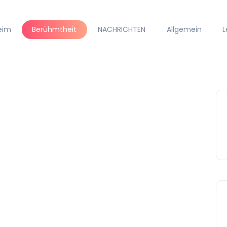
eim
Berühmtheit
NACHRICHTEN
Allgemein
L