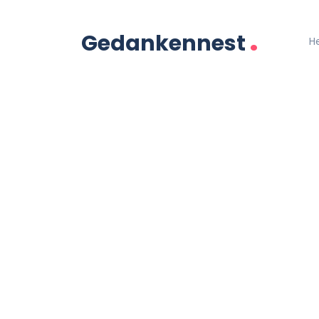
.
Gedankennest
H