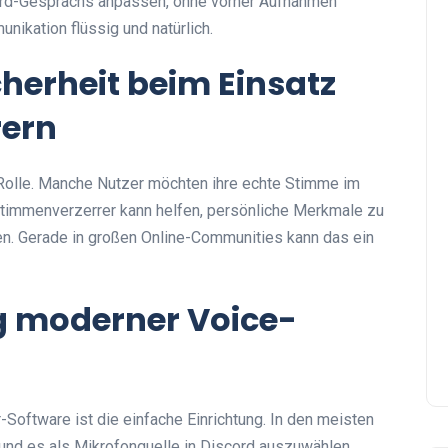
ord-Gesprächs anpassen, ohne vorher Aufnahmen
ikation flüssig und natürlich.
herheit beim Einsatz
rern
 Rolle. Manche Nutzer möchten ihre echte Stimme im
ter Stimmenverzerrer kann helfen, persönliche Merkmale zu
en. Gerade in großen Online-Communities kann das ein
g moderner Voice-
Software ist die einfache Einrichtung. In den meisten
 und es als Mikrofonquelle in Discord auszuwählen.