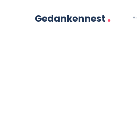
.
Gedankennest
H