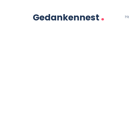
.
Gedankennest
H