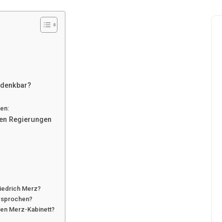
 denkbar?
en:
ren Regierungen
Friedrich Merz?
gesprochen?
hen Merz-Kabinett?