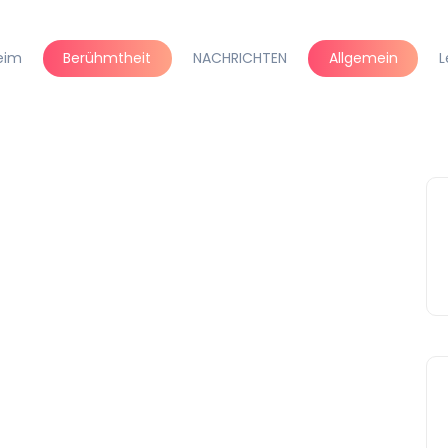
eim
Berühmtheit
NACHRICHTEN
Allgemein
L