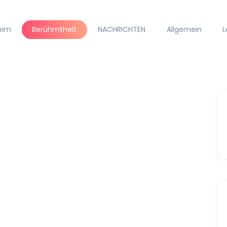
eim
Berühmtheit
NACHRICHTEN
Allgemein
L