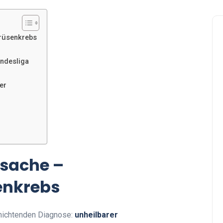
rüsenkrebs
undesliga
er
sache –
enkrebs
rnichtenden Diagnose:
unheilbarer