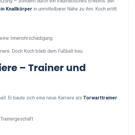
tzung — sondern durch ein traumatisches Erlebnis. Bei
in Knallkörper
in unmittelbarer Nähe zu ihm. Koch erlitt:
 eine Innenohrschädigung
iere. Doch Koch blieb dem Fußball treu.
iere – Trainer und
l. Er baute sich eine neue Karriere als
Torwarttrainer
 Trainergeschäft