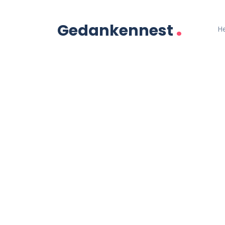
.
Gedankennest
H