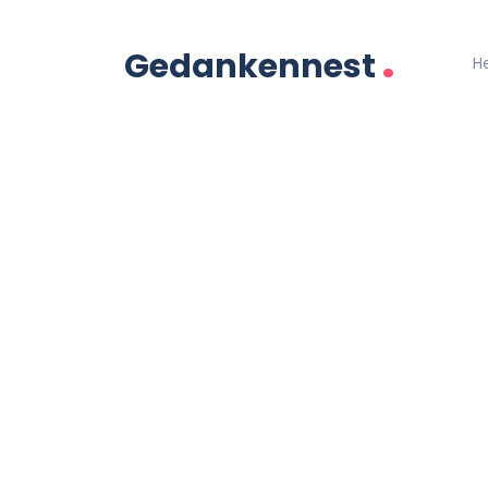
.
Gedankennest
H